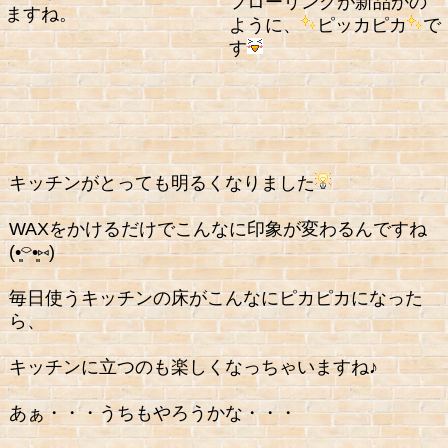
フローリングが新品かの
ますね。
ように、
ピッカピカ
で
す
キッチンがとっても明るくなりました
WAXをかけるだけでこんなに印象が変わるんですね
(•͈⌔•͈⑅)
毎日使うキッチンの床がこんなにピカピカになった
ら、
キッチンに立つのも楽しくなっちゃいますね♪
あぁ・・・うちもやろうかな・・・