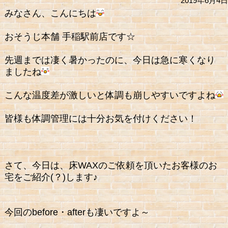
2019年6月4日
みなさん、こんにちは
おそうじ本舗 手稲駅前店です☆
先週までは凄く暑かったのに、今日は急に寒くなり
ましたね
こんな温度差が激しいと体調も崩しやすいですよね
皆様も体調管理には十分お気を付けください！
さて、今日は、床WAXのご依頼を頂いたお客様のお
宅をご紹介(？)します♪
今回のbefore・afterも凄いですよ～