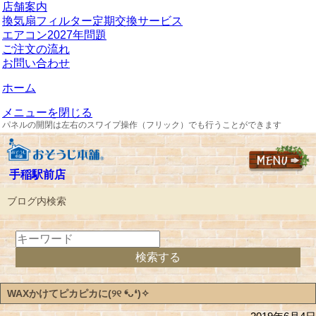
店舗案内
換気扇フィルター定期交換サービス
エアコン2027年問題
ご注文の流れ
お問い合わせ
ホーム
メニューを閉じる
パネルの開閉は左右のスワイプ操作（フリック）でも行うことができます
手稲駅前店
ブログ内検索
WAXかけてピカピカに(୨୧ ❛ᴗ❛)✧