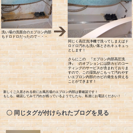
洗い場の洗面台のエプロン内部
もドロドロだったので・・・
同じく高圧洗浄機で洗ってしまえばド
ロドロ汚れも洗い落とされキュキュっ
とします！
さらにこの 『エプロン内部高圧洗
浄』 のオプションには防カビのコー
ティングのサービスが含まれておりま
すので、この湿気がこもって汚れやす
いエプロン内部のカビの発生を抑える
ことができます！
新しくご入居される前にお風呂場のエプロン内部は要確認です！
もしも、確認してみて汚れが残っているようでしたら、私達にお電話ください！
同じタグが付けられたブログを見る