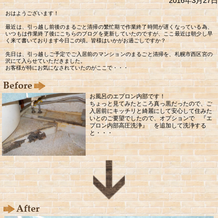
2016年3月27日
おはようございます！
最近は、引っ越し前後のまるごと清掃の繁忙期で作業終了時間が遅くなっている為、
いつもは作業終了後にこちらのブログを更新していたのですが、ここ最近は朝少し早
く来て書いております今日この頃。皆様はいかがお過ごしですか？
先日は、引っ越しご予定でご入居前のマンションのまるごと清掃を、札幌市西区宮の
沢にて入らせていただきました。
お客様が特にお気になされていたのがここで・・・
お風呂のエプロン内部です！
ちょっと見てみたところ真っ黒だったので、ご
入居前にキッチリと綺麗にして安心して住みた
いとのご要望でしたので、オプションで 『エ
プロン内部高圧洗浄』 を追加して洗浄する
と・・・