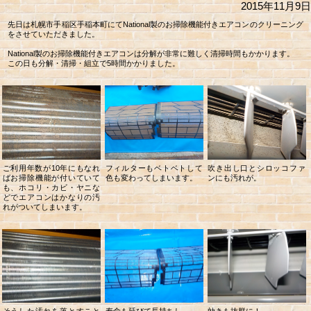
2015年11月9日
先日は札幌市手稲区手稲本町にてNational製のお掃除機能付きエアコンのクリーニング
をさせていただきました。
National製のお掃除機能付きエアコンは分解が非常に難しく清掃時間もかかります。
この日も分解・清掃・組立で5時間かかりました。
ご利用年数が10年にもなれ
フィルターもベトベトして
吹き出し口とシロッコファ
ばお掃除機能が付いていて
色も変わってしまいます。
ンにも汚れが。
も、ホコリ・カビ・ヤニな
どでエアコンはかなりの汚
れがついてしまいます。
そうした汚れを落とすこと
寿命も延びて長持ちし、
効きも抜群に！