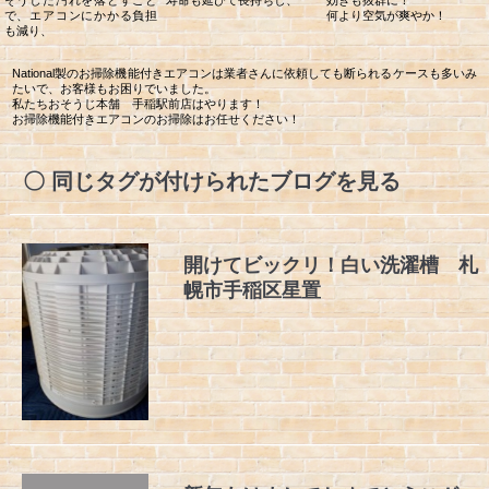
で、エアコンにかかる負担
何より空気が爽やか！
も減り、
National製のお掃除機能付きエアコンは業者さんに依頼しても断られるケースも多いみ
たいで、お客様もお困りでいました。
私たちおそうじ本舗 手稲駅前店はやります！
お掃除機能付きエアコンのお掃除はお任せください！
同じタグが付けられたブログを見る
開けてビックリ！白い洗濯槽 札
幌市手稲区星置