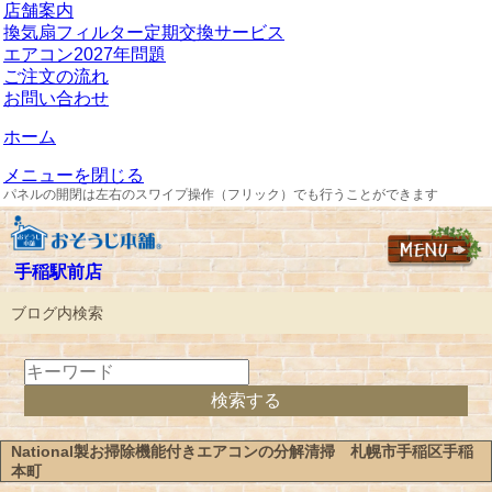
店舗案内
換気扇フィルター定期交換サービス
エアコン2027年問題
ご注文の流れ
お問い合わせ
ホーム
メニューを閉じる
パネルの開閉は左右のスワイプ操作（フリック）でも行うことができます
手稲駅前店
ブログ内検索
National製お掃除機能付きエアコンの分解清掃 札幌市手稲区手稲
本町