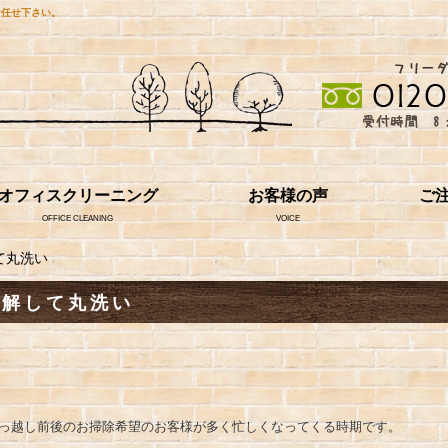
お任せ下さい。
オフィスクリーニング
お客様の声
ご
OFFICE CLEANING
VOICE
て丸洗い
分解して丸洗い
引っ越し前後のお掃除希望のお客様が多く忙しくなってくる時期です。