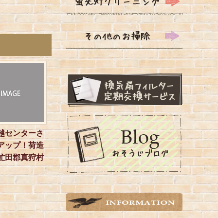
越センターさ
アップ！荷造
虻田郡真狩村