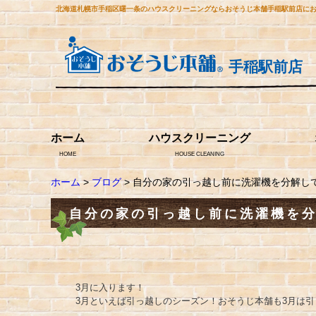
北海道札幌市手稲区曙一条のハウスクリーニングならおそうじ本舗手稲駅前店に
手稲駅前店
ホーム
ハウスクリーニング
HOME
HOUSE CLEANING
ホーム
>
ブログ
> 自分の家の引っ越し前に洗濯機を分解し
自分の家の引っ越し前に洗濯機を
3月に入ります！
3月といえば引っ越しのシーズン！おそうじ本舗も3月は