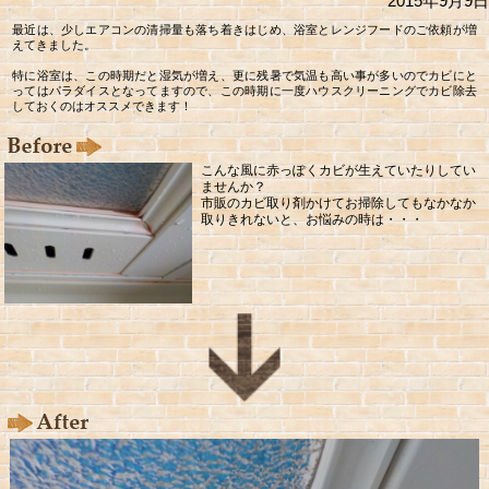
2015年9月9日
最近は、少しエアコンの清掃量も落ち着きはじめ、浴室とレンジフードのご依頼が増
えてきました。
特に浴室は、この時期だと湿気が増え、更に残暑で気温も高い事が多いのでカビにと
ってはパラダイスとなってますので、この時期に一度ハウスクリーニングでカビ除去
しておくのはオススメできます！
こんな風に赤っぽくカビが生えていたりしてい
ませんか？
市販のカビ取り剤かけてお掃除してもなかなか
取りきれないと、お悩みの時は・・・