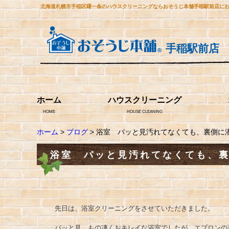
北海道札幌市手稲区曙一条のハウスクリーニングならおそうじ本舗手稲駅前店に
手稲駅前店
ホーム
ハウスクリーニング
HOME
HOUSE CLEANING
ホーム
>
ブログ
> 浴室 パッと見汚れてなくても、裏側に
浴室 パッと見汚れてなくても、
先日は、浴室クリーニングをさせていただきました。
パッと見、もの凄くおキレイな浴室でしたが、エプロンの