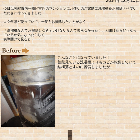
2014年12月19日
今日は札幌市内手稲区富丘のマンションにお住いのご家庭に洗濯槽をお掃除させてい
ただきに行ってきました。
１０年ほど使っていて、一度もお掃除したことがなく
『洗濯機なんてお掃除しなきゃいけないなんて知らなかった！」と開けたらどうなっ
ているか気になったらしく
実際開けて見ると・・・
こんなことになっていました！
普段見ている洗濯槽よりもカビが乾燥していて
結構落とすのに苦労しましたが