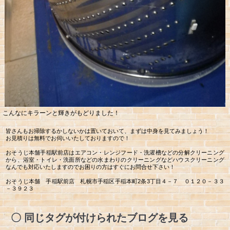
こんなにキラーンと輝きがもどりました！
皆さんもお掃除するかしないかは置いておいて、まずは中身を見てみましょう！
お見積りは無料でお伺いいたしておりますので！
おそうじ本舗手稲駅前店はエアコン・レンジフード・洗濯槽などの分解クリーニング
から、浴室・トイレ・洗面所などの水まわりのクリーニングなどハウスクリーニング
なんでも対応いたしますのでお困りの方はすぐにお問合せ下さい！
おそうじ本舗 手稲駅前店 札幌市手稲区手稲本町2条3丁目４－７ ０１２０－３３
－３９２３
同じタグが付けられたブログを見る