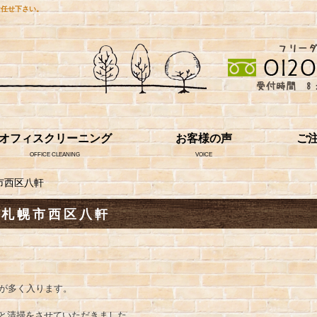
お任せ下さい。
オフィスクリーニング
お客様の声
ご
OFFICE CLEANING
VOICE
市西区八軒
 札幌市西区八軒
掃が多く入ります。
と清掃をさせていただきました。