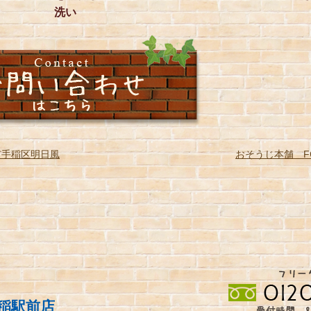
洗い
市手稲区明日風
おそうじ本舗 F
稲駅前店