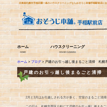
北海道札幌市手稲区曙一条のハウスクリーニングならおそうじ本舗手稲駅前店に
手稲駅前店
ホーム
ハウスクリーニング
HOME
HOUSE CLEANING
ホーム
>
ブログ
> 戸建のお引っ越し後まるごと清掃 札幌
戸建のお引っ越し後まるごと清掃
2月と3月はお引越しされる方が多く、空室のまるごと清
この日も、札幌市西区八軒にて戸建のお引っ越し後まるご