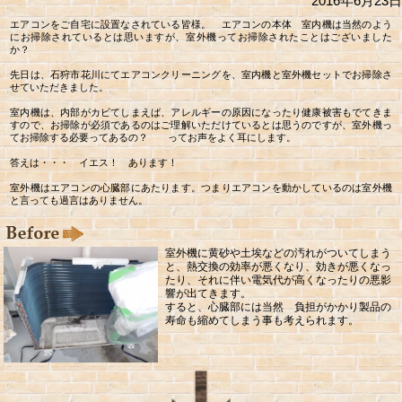
2016年6月23日
エアコンをご自宅に設置なされている皆様。 エアコンの本体 室内機は当然のよう
にお掃除されているとは思いますが、室外機ってお掃除されたことはございました
か？
先日は、石狩市花川にてエアコンクリーニングを、室内機と室外機セットでお掃除さ
せていただきました。
室内機は、内部がカビてしまえば、アレルギーの原因になったり健康被害もでてきま
すので、お掃除が必須であるのはご理解いただけているとは思うのですが、室外機っ
てお掃除する必要ってあるの？ ってお声をよく耳にします。
答えは・・・ イエス！ あります！
室外機はエアコンの心臓部にあたります。つまりエアコンを動かしているのは室外機
と言っても過言はありません。
室外機に黄砂や土埃などの汚れがついてしまう
と、熱交換の効率が悪くなり、効きが悪くなっ
たり、それに伴い電気代が高くなったりの悪影
響が出てきます。
すると、心臓部には当然 負担がかかり製品の
寿命も縮めてしまう事も考えられます。