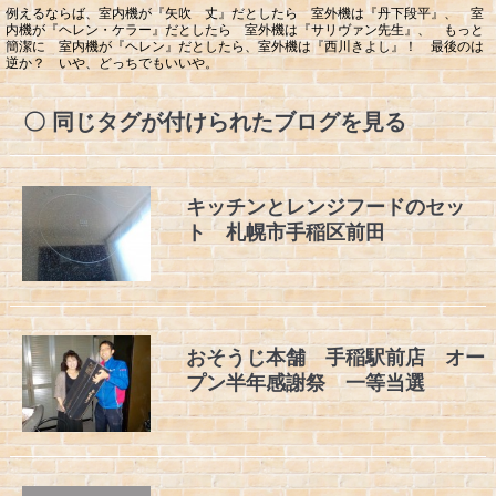
例えるならば、室内機が『矢吹 丈』だとしたら 室外機は『丹下段平』、 室
内機が『ヘレン・ケラー』だとしたら 室外機は『サリヴァン先生』、 もっと
簡潔に 室内機が『ヘレン』だとしたら、室外機は『西川きよし』！ 最後のは
逆か？ いや、どっちでもいいや。
同じタグが付けられたブログを見る
キッチンとレンジフードのセッ
ト 札幌市手稲区前田
おそうじ本舗 手稲駅前店 オー
プン半年感謝祭 一等当選