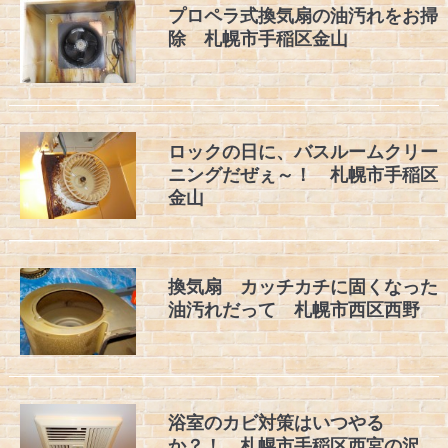
プロペラ式換気扇の油汚れをお掃
除 札幌市手稲区金山
ロックの日に、バスルームクリー
ニングだぜぇ～！ 札幌市手稲区
金山
換気扇 カッチカチに固くなった
油汚れだって 札幌市西区西野
浴室のカビ対策はいつやる
か？！ 札幌市手稲区西宮の沢