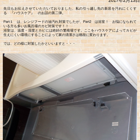
2017年2月13日
先日もお伝えさせていただいておりました、私の引っ越し先の新居を汚れにくくす
る 『ハウスケア』 のお話の第二弾。
Part１ は、レンジフードの油汚れ対策でしたが、Part2 は浴室！ お悩になられて
いる方も多いお風呂場のカビ対策です！！
浴室は、温度・湿度とカビには絶好の繁殖場です。ここをハウスケアによってカビが
生えにくい環境にすることによって家の清潔さは格段に変わります。
では、どの様に対策したかといいますと・・・