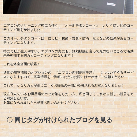
エアコンのクリーニング後にも使う 『オールチタンコート』 という防カビのコー
ティング剤をかけました！
このオールチタンコートは 防カビ・抗菌・防臭・防汚 などなどの効果があるコー
ティングになります。
特にカビが生えやすい、エプロンの奥にも、無効触媒と言って光のないところでも効
果を発揮する防カビコーティングになります！
これを浴室全面に噴霧！
通常の浴室清掃のオプションの 『エプロン内部高圧洗浄』 にもついてくるサービ
スになりますので、浴室清掃をご依頼いただいた際には合わせてご依頼ください。
これで、かなりカビが生えにくくお掃除の手間が軽減される浴室となりました！
現在住んでいるお風呂場のカビ対策をしたい方。私と同じくこれから新しい新居をカ
ビ対策したい方。
お気になられましたら是非お問い合わせください。
同じタグが付けられたブログを見る