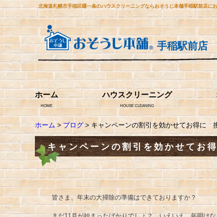
北海道札幌市手稲区曙一条のハウスクリーニングならおそうじ本舗手稲駅前店に
手稲駅前店
ホーム
ハウスクリーニング
HOME
HOUSE CLEANING
ホーム
>
ブログ
> キャンペーンの割引を効かせてお得に 
キャンペーンの割引を効かせてお
皆さま、年末の大掃除の準備はできておりますか？
まだ11月が始まったばかりでしょ？ いえいえ、年明け