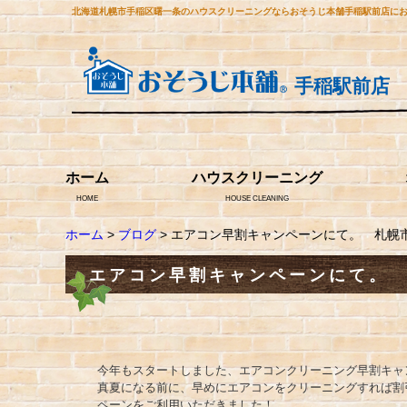
北海道札幌市手稲区曙一条のハウスクリーニングならおそうじ本舗手稲駅前店に
手稲駅前店
ホーム
ハウスクリーニング
HOME
HOUSE CLEANING
ホーム
>
ブログ
> エアコン早割キャンペーンにて。 札幌
エアコン早割キャンペーンにて。
今年もスタートしました、エアコンクリーニング早割キャ
真夏になる前に、早めにエアコンをクリーニングすれば割
ペーンをご利用いただきました！