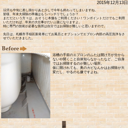
2015年12月13日
12月も中旬に差し掛かりあと少しで今年も終わってしまいますね。
皆様、年末大掃除の準備はもうバッチリでしょうか？
まだだという方々は、おそうじ本舗をご利用ください！ワンポイントだけでもご利用
いただければ、年末の大仕事がだいぶ楽になりますよ。
特に専門の技術が必要な箇所は自分ではお掃除が難しいと思いますので。
先日は、札幌市手稲区新発寒にてお風呂とオプションでエプロン内部の高圧洗浄をさ
せていただきました。
浴槽の手前のエプロンのふたは開け方が分から
ないや開くこと自体知らなかったなど、ご自身
ではお掃除するのが難しい場所。
仮に開けれても、奥のカビなんかはお掃除が大
変だし、やるのも嫌ですよね。