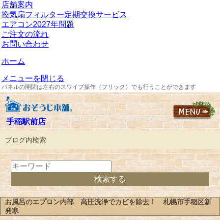
店舗案内
換気扇フィルター定期交換サービス
エアコン2027年問題
ご注文の流れ
お問い合わせ
ホーム
メニューを閉じる
パネルの開閉は左右のスワイプ操作（フリック）でも行うことができます
手稲駅前店
ブログ内検索
お風呂のエプロン内部 高圧洗浄でカビを除去！ 札幌市手稲区新
発寒