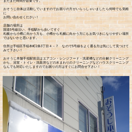
まだまだ時間が必要です。
おそうじ自体は活動していますのでお困りの方がいらっしゃいましたら何時でも気軽
に
お問い合わせください！
店舗の場所は
国道5号線沿い、手稲駅から歩いてすぐ
札幌から小樽に向かう方も、小樽から札幌に向かう方にもお気づきになりやすい場所
ではないかと思います。
住所は手稲区手稲本町2条3丁目４－７ なので5号線をよく通る方は気にして見つけて
みて下さい！
おそうじ本舗手稲駅前店はエアコン・レンジフード・洗濯槽などの分解クリーニング
から、浴室・トイレ・洗面所などの水まわりのクリーニングなどハウスクリーニング
なんでも対応いたしますのでお困りの方はすぐにお問合せ下さい！